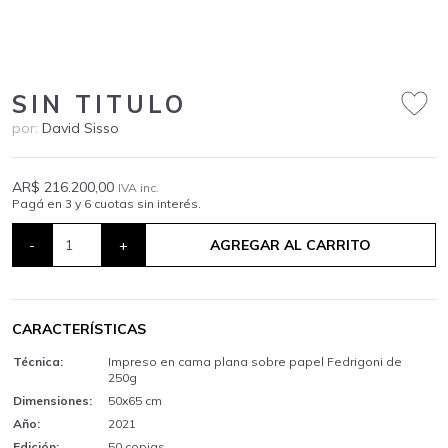
SIN TITULO
por:
David Sisso
AR$ 216.200,00
IVA inc.
Pagá en 3 y 6 cuotas sin interés.
-
+
AGREGAR AL CARRITO
CARACTERÍSTICAS
Técnica:
Impreso en cama plana sobre papel Fedrigoni de
250g
Dimensiones:
50x65 cm
Año:
2021
Edición:
50 copias