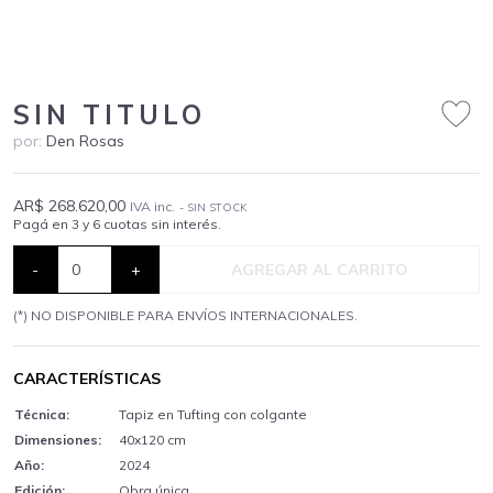
SIN TITULO
por:
Den Rosas
AR$ 268.620,00
IVA inc.
- SIN STOCK
Pagá en 3 y 6 cuotas sin interés.
-
+
AGREGAR AL CARRITO
(*) NO DISPONIBLE PARA ENVÍOS INTERNACIONALES.
CARACTERÍSTICAS
Técnica:
Tapiz en Tufting con colgante
Dimensiones:
40x120 cm
Año:
2024
Edición:
Obra única