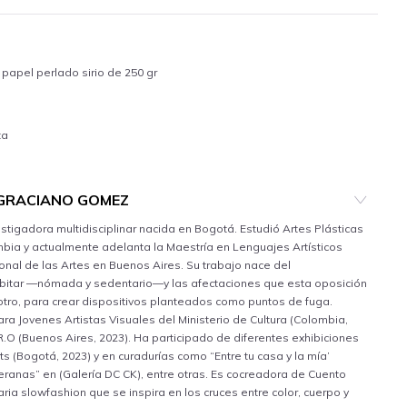
 papel perlado sirio de 250 gr
ta
GRACIANO GOMEZ
stigadora multidisciplinar nacida en Bogotá. Estudió Artes Plásticas
bia y actualmente adelanta la Maestría en Lenguajes Artísticos
nal de las Artes en Buenos Aires. Su trabajo nace del
bitar —nómada y sedentario—y las afectaciones que esta oposición
) otro, para crear dispositivos planteados como puntos de fuga.
a Jovenes Artistas Visuales del Ministerio de Cultura (Colombia,
R.O (Buenos Aires, 2023). Ha participado de diferentes exhibiciones
ts (Bogotá, 2023) y en curadurías como “Entre tu casa y la mía’
beranas” en (Galería DC CK), entre otras. Es cocreadora de Cuento
ia slowfashion que se inspira en los cruces entre color, cuerpo y