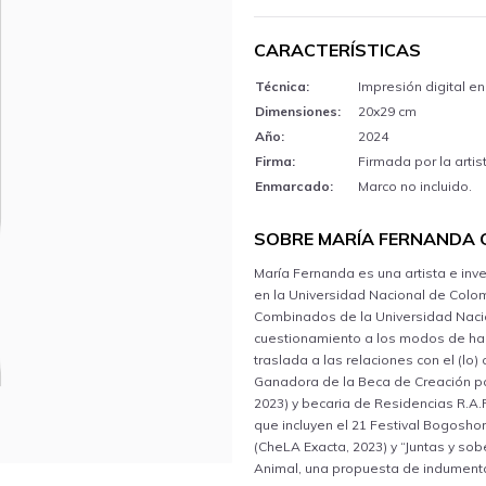
CARACTERÍSTICAS
Técnica:
Impresión digital en
Dimensiones:
20x29 cm
Año:
2024
Firma:
Firmada por la artis
Enmarcado:
Marco no incluido.
SOBRE MARÍA FERNANDA 
María Fernanda es una artista e inve
en la Universidad Nacional de Colom
Combinados de la Universidad Nacio
cuestionamiento a los modos de ha
traslada a las relaciones con el (lo
Ganadora de la Beca de Creación par
2023) y becaria de Residencias R.A.
que incluyen el 21 Festival Bogoshor
(CheLA Exacta, 2023) y “Juntas y so
Animal, una propuesta de indumentar