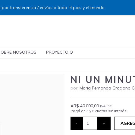
 por transferencia / envíos a todo el país y el mundo
SOBRE NOSOTROS
PROYECTO Q
NI UN MINU
por:
María Fernanda Graciano 
AR$ 40.000,00
IVA inc.
Pagá en 3 y 6 cuotas sin interés.
-
+
AGREG