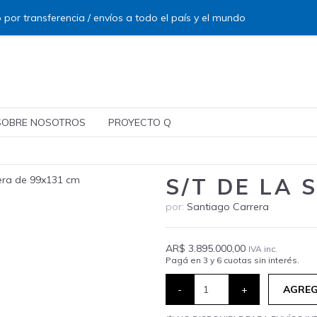
 por transferencia / envíos a todo el país y el mundo
SOBRE NOSOTROS
PROYECTO Q
S/T DE LA 
por:
Santiago Carrera
AR$ 3.895.000,00
IVA inc.
Pagá en 3 y 6 cuotas sin interés.
-
+
AGREG