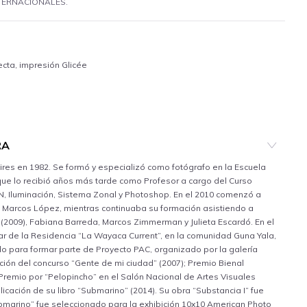
NTERNACIONALES.
ecta, impresión Glicée
RA
res en 1982. Se formó y especializó como fotógrafo en la Escuela
que lo recibió años más tarde como Profesor a cargo del Curso
N, Iluminación, Sistema Zonal y Photoshop. En el 2010 comenzó a
ta Marcos López, mientras continuaba su formación asistiendo a
a (2009), Fabiana Barreda, Marcos Zimmerman y Julieta Escardó. En el
ar de la Residencia “La Wayaca Current”, en la comunidad Guna Yala,
o para formar parte de Proyecto PAC, organizado por la galería
ción del concurso “Gente de mi ciudad” (2007); Premio Bienal
r Premio por “Pelopincho” en el Salón Nacional de Artes Visuales
licación de su libro “Submarino” (2014). Su obra “Substancia I” fue
Submarino” fue seleccionado para la exhibición 10x10 American Photo