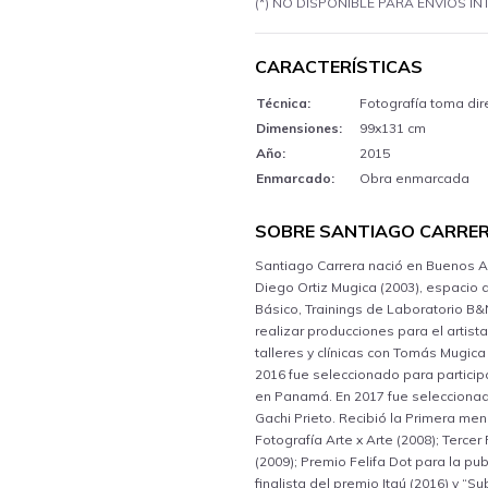
(*) NO DISPONIBLE PARA ENVÍOS I
CARACTERÍSTICAS
Técnica:
Fotografía toma dir
Dimensiones:
99x131 cm
Año:
2015
Enmarcado:
Obra enmarcada
SOBRE SANTIAGO CARRE
Santiago Carrera nació en Buenos Ai
Diego Ortiz Mugica (2003), espacio 
Básico, Trainings de Laboratorio B&
realizar producciones para el artis
talleres y clínicas con Tomás Mugic
2016 fue seleccionado para particip
en Panamá. En 2017 fue seleccionad
Gachi Prieto. Recibió la Primera men
Fotografía Arte x Arte (2008); Terce
(2009); Premio Felifa Dot para la pub
finalista del premio Itaú (2016) y “