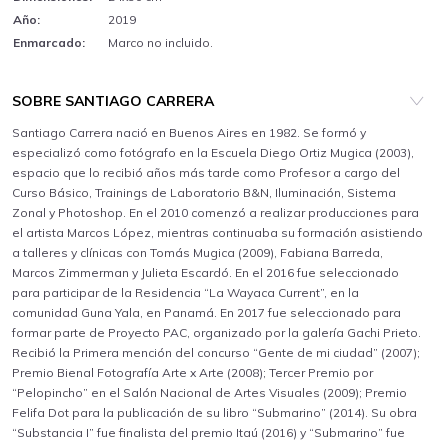
Año:
2019
Enmarcado:
Marco no incluido.
SOBRE SANTIAGO CARRERA
Santiago Carrera nació en Buenos Aires en 1982. Se formó y
especializó como fotógrafo en la Escuela Diego Ortiz Mugica (2003),
espacio que lo recibió años más tarde como Profesor a cargo del
Curso Básico, Trainings de Laboratorio B&N, Iluminación, Sistema
Zonal y Photoshop. En el 2010 comenzó a realizar producciones para
el artista Marcos López, mientras continuaba su formación asistiendo
a talleres y clínicas con Tomás Mugica (2009), Fabiana Barreda,
Marcos Zimmerman y Julieta Escardó. En el 2016 fue seleccionado
para participar de la Residencia “La Wayaca Current”, en la
comunidad Guna Yala, en Panamá. En 2017 fue seleccionado para
formar parte de Proyecto PAC, organizado por la galería Gachi Prieto.
Recibió la Primera mención del concurso “Gente de mi ciudad” (2007);
Premio Bienal Fotografía Arte x Arte (2008); Tercer Premio por
“Pelopincho” en el Salón Nacional de Artes Visuales (2009); Premio
Felifa Dot para la publicación de su libro “Submarino” (2014). Su obra
“Substancia I” fue finalista del premio Itaú (2016) y “Submarino” fue